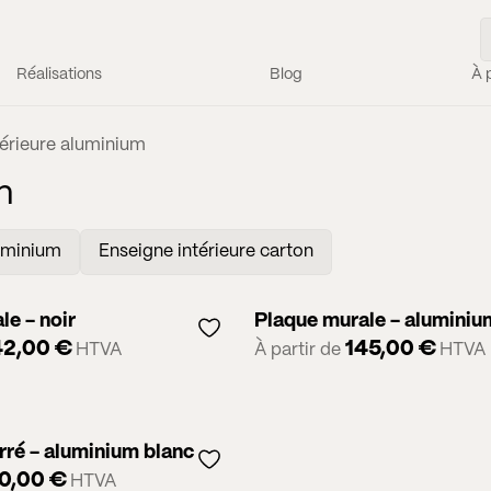
Réalisations
Blog
À 
térieure aluminium
m
luminium
Enseigne intérieure carton
le - noir
Plaque murale - aluminiu
42,00
€
145,00
€
HTVA
À partir de
HTVA
rré - aluminium blanc
10,00
€
HTVA