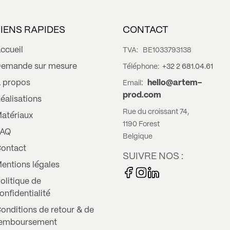
LIENS RAPIDES
CONTACT
ccueil
TVA:
BE1033793138
emande sur mesure
Téléphone:
+32 2 681.04.61
 propos
:
hello@artem-
Email
prod.com
éalisations
Rue du croissant 74,
atériaux
1190 Forest
FAQ
Belgique
ontact
SUIVRE NOS :
entions légales
olitique de
onfidentialité
onditions de retour & de
emboursement