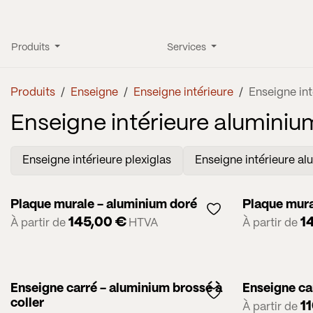
Se rendre au contenu
Produits
Services
Produits
Enseigne
Enseigne intérieure
Enseigne in
Enseigne intérieure aluminiu
Enseigne intérieure plexiglas
Enseigne intérieure a
Plaque murale - aluminium doré
Plaque mura
145,00
€
1
À partir de
HTVA
À partir de
Enseigne carré - aluminium brossé à
Enseigne ca
coller
1
À partir de