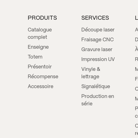
PRODUITS
SERVICES
Catalogue
Découpe laser
A
complet
Fraisage CNC
D
Enseigne
Gravure laser
À
Totem
Impression UV
R
Présentoir
Vinyle &
M
Récompense
lettrage
Accessoire
Signalétique
C
Production en
M
série
P
c
C
r