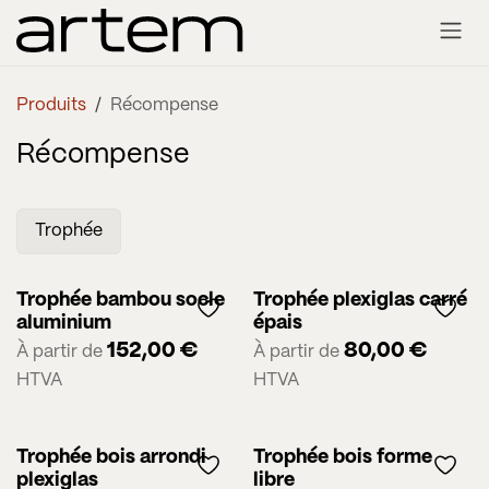
Se rendre au contenu
Produits
Récompense
Récompense
Trophée
Trophée bambou socle
Trophée plexiglas carré
aluminium
épais
152,00
€
80,00
€
À partir de
À partir de
HTVA
HTVA
Trophée bois arrondi
Trophée bois forme
plexiglas
libre