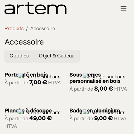
Se rendre au contenu
Produits
Accessoire
Accessoire
Goodies
Objet & Cadeau
Porte-clé en bois
Sous-verres
personnalisé en bois
7,00
€
À partir de
HTVA
8,00
€
À partir de
HTVA
Planche à découpe
Badge en aluminium
49,00
€
9,00
€
À partir de
À partir de
HTVA
HTVA