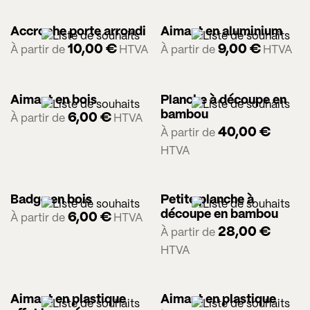
Accroche porte arrondi
Aimant en aluminium
10,00
€
9,00
€
À partir de
HTVA
À partir de
HTVA
Aimant en bois
Planche à découpe en
bambou
6,00
€
À partir de
HTVA
40,00
€
À partir de
HTVA
Badge en bois
Petite planche à
découpe en bambou
6,00
€
À partir de
HTVA
28,00
€
À partir de
HTVA
Aimant en plastique
Aimant en plastique