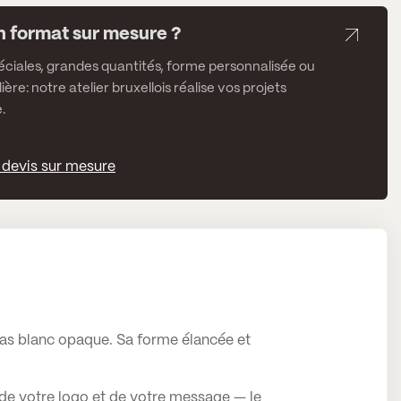
n format sur mesure ?
ciales, grandes quantités, forme personnalisée ou
lière: notre atelier bruxellois réalise vos projets
.
devis sur mesure
glas blanc opaque. Sa forme élancée et
 de votre logo et de votre message — le