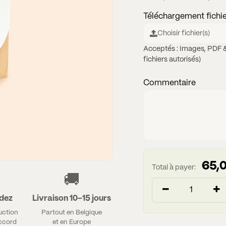
Téléchargement fichi
Choisir fichier(s)
Acceptés : Images, PDF &
fichiers autorisés)
Commentaire
65,
Total à payer:
🚚
idez
Livraison 10–15 jours
uction
Partout en Belgique
accord
et en Europe