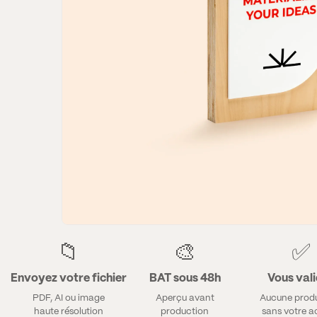
📁
🎨
✅
Envoyez votre fichier
BAT sous 48h
Vous val
PDF, AI ou image
Aperçu avant
Aucune prod
haute résolution
production
sans votre 