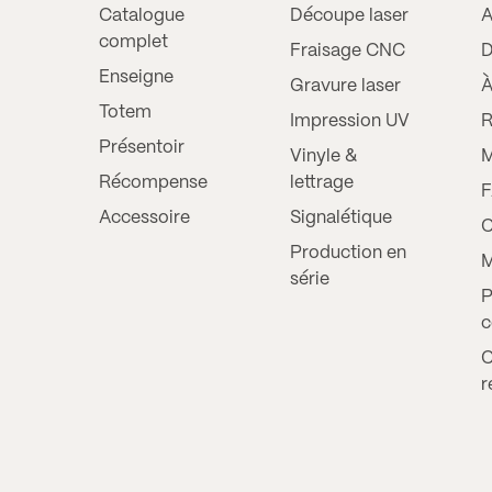
Catalogue
Découpe laser
A
complet
Fraisage CNC
D
Enseigne
Gravure laser
À
Totem
Impression UV
R
Présentoir
Vinyle &
M
Récompense
lettrage
Accessoire
Signalétique
C
Production en
M
série
P
c
C
r