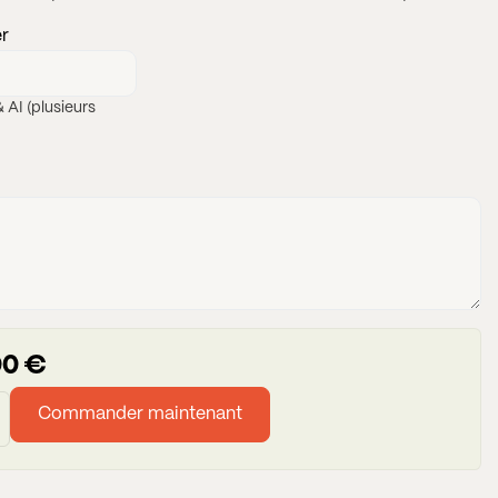
er
 AI (plusieurs
00
€
Commander maintenant