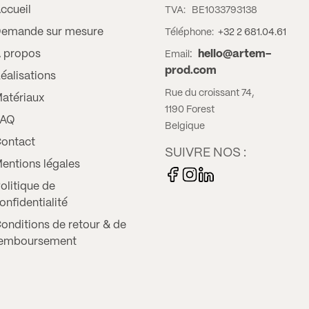
ccueil
TVA:
BE1033793138
emande sur mesure
Téléphone:
+32 2 681.04.61
 propos
:
hello@artem-
Email
prod.com
éalisations
Rue du croissant 74,
atériaux
1190 Forest
FAQ
Belgique
ontact
SUIVRE NOS :
entions légales
olitique de
onfidentialité
onditions de retour & de
emboursement