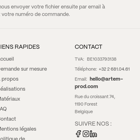
s envoyer votre fichier ensuite par email à
t votre numéro de commande.
LIENS RAPIDES
CONTACT
ccueil
TVA:
BE1033793138
emande sur mesure
Téléphone:
+32 2 681.04.61
 propos
:
hello@artem-
Email
prod.com
éalisations
Rue du croissant 74,
atériaux
1190 Forest
FAQ
Belgique
ontact
SUIVRE NOS :
entions légales
olitique de