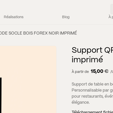
Réalisations
Blog
À 
DE SOCLE BOIS FOREX NOIR IMPRIMÉ
Support QR
imprimé
15,00
€
À partir de
/
Support de table en 
Personnalisable par g
pour restaurants, évén
élégance.
Téléchargement fichi