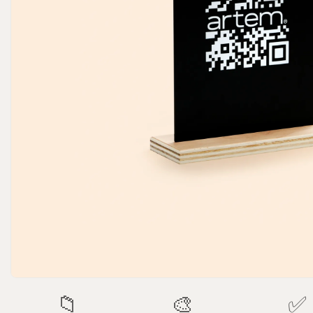
📁
🎨
✅