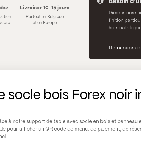
Besoin d'u
idez
Livraison 10–15 jours
Dimensions spé
uction
Partout en Belgique
finition particu
accord
et en Europe
hors catalogue
Demander un 
 socle bois Forex noir 
ce à notre support de table avec socle en bois et panneau
déale pour afficher un QR code de menu, de paiement, de réser
nel.