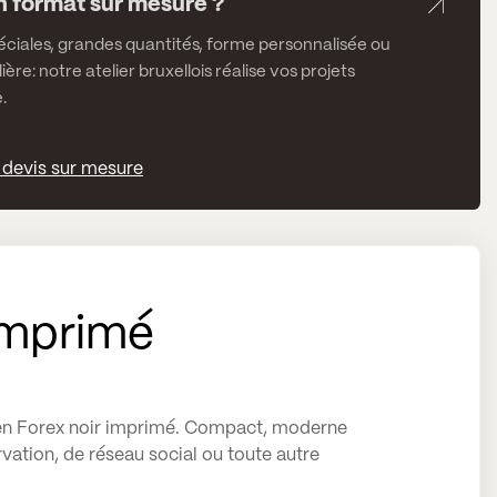
n format sur mesure ?
ciales, grandes quantités, forme personnalisée ou
lière: notre atelier bruxellois réalise vos projets
.
devis sur mesure
imprimé
 en Forex noir imprimé. Compact, moderne
vation, de réseau social ou toute autre