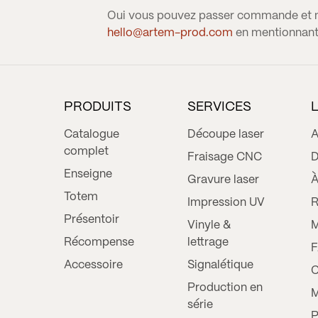
Oui vous pouvez passer commande et nou
hello@artem-prod.com
en mentionnan
PRODUITS
SERVICES
Catalogue
Découpe laser
A
complet
Fraisage CNC
D
Enseigne
Gravure laser
À
Totem
Impression UV
R
Présentoir
Vinyle &
M
Récompense
lettrage
Accessoire
Signalétique
C
Production en
M
série
P